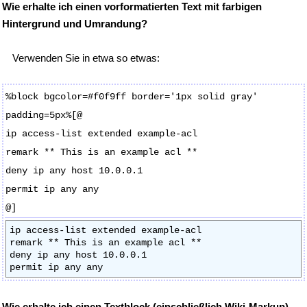
Wie erhalte ich einen vorformatierten Text mit farbigen
Hintergrund und Umrandung?
Verwenden Sie in etwa so etwas:
%block bgcolor=#f0f9ff border='1px solid gray'
padding=5px%[@
ip access-list extended example-acl
remark ** This is an example acl **
deny ip any host 10.0.0.1
permit ip any any
@]
ip access-list extended example-acl

remark ** This is an example acl **

deny ip any host 10.0.0.1

Wie erhalte ich einen Textblock (einschließlich Wiki-Markup)