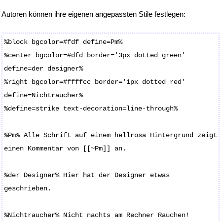
Autoren können ihre eigenen angepassten Stile festlegen:
%block bgcolor=#fdf define=Pm%
%center bgcolor=#dfd border='3px dotted green'
define=der designer%
%right bgcolor=#ffffcc border='1px dotted red'
define=Nichtraucher%
%define=strike text-decoration=line-through%
%Pm% Alle Schrift auf einem hellrosa Hintergrund zeigt
einen Kommentar von [[~Pm]] an.
%der Designer% Hier hat der Designer etwas
geschrieben.
%Nichtraucher% Nicht nachts am Rechner Rauchen!