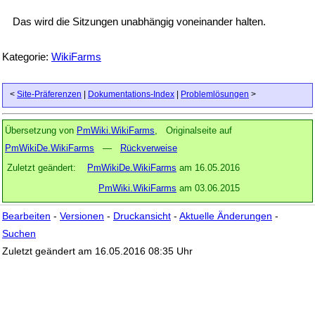
Das wird die Sitzungen unabhängig voneinander halten.
Kategorie:
WikiFarms
<
Site-Präferenzen
|
Dokumentations-Index
|
Problemlösungen
>
Übersetzung von
PmWiki.WikiFarms
, Originalseite auf
PmWikiDe.WikiFarms
—
Rückverweise
Zuletzt geändert:
PmWikiDe.WikiFarms
am 16.05.2016
PmWiki.WikiFarms
am 03.06.2015
Bearbeiten
-
Versionen
-
Druckansicht
-
Aktuelle Änderungen
-
Suchen
Zuletzt geändert am 16.05.2016 08:35 Uhr