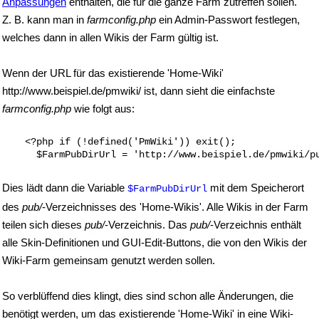
Anpassungen
enthalten, die für die ganze Farm zutreffen sollen.
Z. B. kann man in
farmconfig.php
ein Admin-Passwort festlegen,
welches dann in allen Wikis der Farm gültig ist.
Wenn der URL für das existierende 'Home-Wiki'
http://www.beispiel.de/pmwiki/ ist, dann sieht die einfachste
farmconfig.php
wie folgt aus:
    <?php if (!defined('PmWiki')) exit();

Dies lädt dann die Variable
mit dem Speicherort
$FarmPubDirUrl
des
pub/
-Verzeichnisses des 'Home-Wikis'. Alle Wikis in der Farm
teilen sich dieses
pub/
-Verzeichnis. Das
pub/
-Verzeichnis enthält
alle Skin-Definitionen und GUI-Edit-Buttons, die von den Wikis der
Wiki-Farm gemeinsam genutzt werden sollen.
So verblüffend dies klingt, dies sind schon alle Änderungen, die
benötigt werden, um das existierende 'Home-Wiki' in eine Wiki-