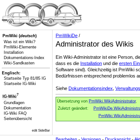
PmWikiDe
/
PmWiki (
deutsch
)
Was ist ein Wiki?
Administrator des Wikis
PmWiki-Elemente
Installation
Ein Wiki-Administrator ist eine Person, d
Dokumentations-Index
Wiki-Sandkasten
dass es die
Installation
und die
ersten Ein
Software sind). Gleichzeitig ist PmWiki 
Englisch:
Bedürfnissen entsprechend problemlos 
Startseite Typ 81/85 IG
Startseite IG-Wiki
Siehe
Dokumentationsindex
,
Verwaltung
?
IG-Wiki
Übersetzung von
PmWiki.WikiAdministrator
, 
Grundlagen
Dokumentation
Zuletzt geändert:
PmWikiDe.WikiAdministra
IG-Wiki FAQ
PmWiki.WikiAdministra
Seitenübersicht
edit SideBar
Bearbeiten
-
Versionen
-
Druckansicht
-
Ak