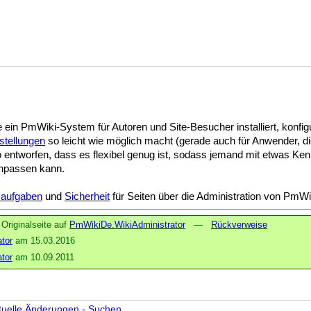
ie ein PmWiki-System für Autoren und Site-Besucher installiert, konfi
stellungen
so leicht wie möglich macht (gerade auch für Anwender, 
so entworfen, dass es flexibel genug ist, sodass jemand mit etwas K
anpassen kann.
saufgaben
und
Sicherheit
für Seiten über die Administration von PmW
Originalseite auf
PmWikiDe.WikiAdministrator
—
Rückverweise
tor
am 15.03.2016
tor
am 10.09.2011
tuelle Änderungen
-
Suchen