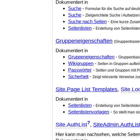
Dokumentiert in
Suche
-
Formular für die Suche auf deuts
Suche
-
Zielgerichtete Suche / Aufsetze
Suche nach Seiten
-
Eine kurze Zusam
Seitenlisten
-
Erstellung von Seitenliste
Gruppeneigenschaften
(Gruppenbasiert
Dokumentiert in
Gruppeneigenschaften
-
Gruppenbasie
Wikigruppen
-
Seiten in Gruppen auftei
Passwörter
-
Seiten und Gruppen mit P
Sicherheit
-
Zeigt relevante Verweise zu
Site.Page List Templates
,
Site.Lo
Dokumentiert in
Seitenlisten
-
Erstellung von Seitenliste
Seitenlistenvorlagen
-
So stellt man s
?
Site.AuthList
,
SiteAdmin.AuthLis
Hier kann man nachsehen, welche Seiten