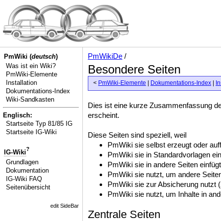
PmWikiDe
/
PmWiki (
deutsch
)
Was ist ein Wiki?
Besondere Seiten
PmWiki-Elemente
Installation
<
PmWiki-Elemente
|
Dokumentations-Index
|
In
Dokumentations-Index
Wiki-Sandkasten
Dies ist eine kurze Zusammenfassung der
erscheint.
Englisch:
Startseite Typ 81/85 IG
Startseite IG-Wiki
Diese Seiten sind speziell, weil
PmWiki sie selbst erzeugt oder auff
?
IG-Wiki
PmWiki sie in Standardvorlagen ein
Grundlagen
PmWiki sie in andere Seiten einfüg
Dokumentation
PmWiki sie nutzt, um andere Seite
IG-Wiki FAQ
PmWiki sie zur Absicherung nutzt (
Seitenübersicht
PmWiki sie nutzt, um Inhalte in an
edit SideBar
Zentrale Seiten