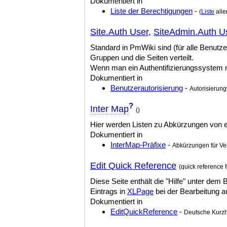
Dokumentiert in
Liste der Berechtigungen
-
(
Liste
alle
Site.Auth User
,
SiteAdmin.Auth U
Standard in PmWiki sind (für alle Benutz
Gruppen und die Seiten verteilt.
Wenn man ein Authentifizierungssystem 
Dokumentiert in
Benutzerautorisierung
-
Autorisierung
?
Inter Map
()
Hier werden Listen zu Abkürzungen von ex
Dokumentiert in
InterMap-Präfixe
-
Abkürzungen für Ver
Edit Quick Reference
(quick reference 
Diese Seite enthält die "Hilfe" unter de
Eintrags in
XLPage
bei der Bearbeitung a
Dokumentiert in
EditQuickReference
-
Deutsche Kurzhi