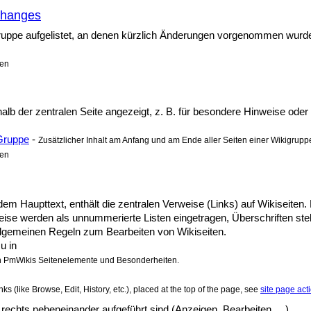
Changes
uppe aufgelistet, an denen kürzlich Änderungen vorgenommen wurden
len
halb der zentralen Seite angezeigt, z. B. für besondere Hinweise oder
 Gruppe
-
Zusätzlicher Inhalt am Anfang und am Ende aller Seiten einer Wikigrupp
len
em Haupttext, enthält die zentralen Verweise (Links) auf Wikiseiten. E
ise werden als unnummerierte Listen eingetragen, Überschriften ste
 allgemeinen Regeln zum Bearbeiten von Wikiseiten.
u in
in PmWikis Seitenelemente und Besonderheiten.
links (like Browse, Edit, History, etc.), placed at the top of the page, see
site page act
 rechts nebeneinander aufgeführt sind (Anzeigen, Bearbeiten, ...)