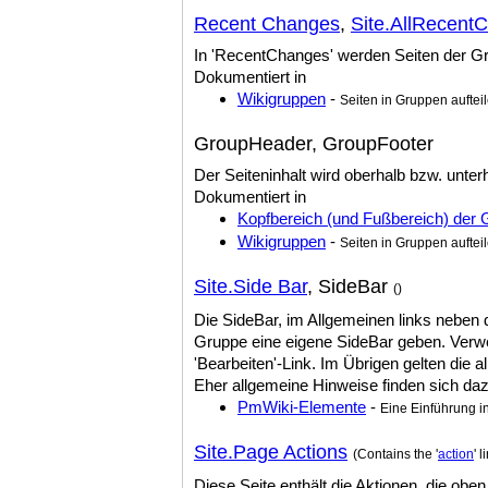
Recent Changes
,
Site.AllRecent
In 'RecentChanges' werden Seiten der Gr
Dokumentiert in
Wikigruppen
-
Seiten in Gruppen auftei
GroupHeader, GroupFooter
Der Seiteninhalt wird oberhalb bzw. unter
Dokumentiert in
Kopfbereich (und Fußbereich) der
Wikigruppen
-
Seiten in Gruppen auftei
Site.Side Bar
, SideBar
()
Die SideBar, im Allgemeinen links neben d
Gruppe eine eigene SideBar geben. Verwe
'Bearbeiten'-Link. Im Übrigen gelten die
Eher allgemeine Hinweise finden sich daz
PmWiki-Elemente
-
Eine Einführung 
Site.Page Actions
(Contains the '
action
' 
Diese Seite enthält die Aktionen, die oben