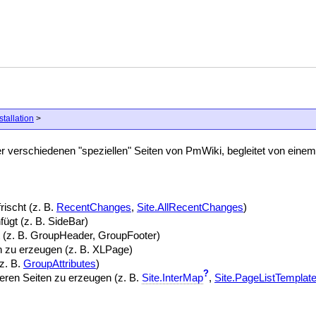
stallation
>
 verschiedenen "speziellen" Seiten von PmWiki, begleitet von einem
rischt (z. B.
RecentChanges
,
Site.AllRecentChanges
)
fügt (z. B. SideBar)
t (z. B. GroupHeader, GroupFooter)
n zu erzeugen (z. B. XLPage)
z. B.
GroupAttributes
)
?
deren Seiten zu erzeugen (z. B.
Site.InterMap
,
Site.PageListTemplat