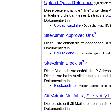
Upload Quick Reference
(Quick refer
Diese Seite enthält die "Hilfe" unter de
mitgeliefert, die dank eines Eintrags in
XL
Dokumentiert in
Upload Kurzhilfe
-
Deutsche Kurzhilfe f
?
SiteAdmin.Approved Urls
()
Diese Liste enthält die freigegebenen UR
Dokumentiert in
Url-Freigabe
-
Urls werden geprüft und 
?
SiteAdmin.Blocklist
()
Diese Blockadeliste enthält die IP-Adres
Diese Liste ist im Auslieferungszustand de
Dokumentiert in
Blockadeliste
-
Mit der Blockadeliste 
SiteAdmin.NotifyList
,
Site.Notify L
Diese Liste enthält Mailadressen, an die 
Dokumentiert in