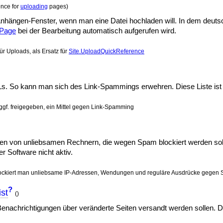
ence for
uploading
pages)
m Anhängen-Fenster, wenn man eine Datei hochladen will. In dem deu
Page
bei der Bearbeitung automatisch aufgerufen wird.
ür Uploads, als Ersatz für
Site.UploadQuickReference
Ls. So kann man sich des Link-Spammings erwehren. Diese Liste ist i
ggf. freigegeben, ein Mittel gegen Link-Spamming
sen von unliebsamen Rechnern, die wegen Spam blockiert werden soll
r Software nicht aktiv.
blockiert man unliebsame IP-Adressen, Wendungen und reguläre Ausdrücke gegen
?
ist
()
Benachrichtigungen über veränderte Seiten versandt werden sollen. Di