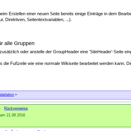
eim Erstellen einer neuen Seite bereits einige Einträge in dem Bearbei
ur, Direktiven, Seitentextvariablen, ...).
ür alle Gruppen
zusätzlich oder anstelle der GroupHeader eine 'SiteHeader'-Seite einge
s die Fußzeile wie eine normale Wikiseite bearbeitet werden kann. D
stallation
>
—
Rückverweise
am 21.08.2016