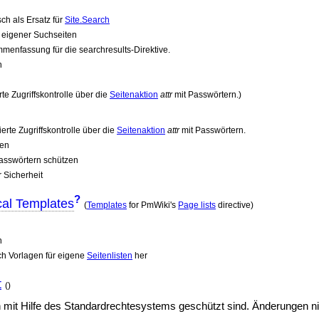
ch als Ersatz für
Site.Search
n eigener Suchseiten
menfassung für die searchresults-Direktive.
n
e Zugriffskontrolle über die
Seitenaktion
attr
mit Passwörtern.)
rte Zugriffskontrolle über die
Seitenaktion
attr
mit Passwörtern.
len
asswörtern schützen
r Sicherheit
?
cal Templates
(
Templates
for PmWiki's
Page lists
directive)
n
ich Vorlagen für eigene
Seitenlisten
her
t
()
 mit Hilfe des Standardrechtesystems geschützt sind. Änderungen n