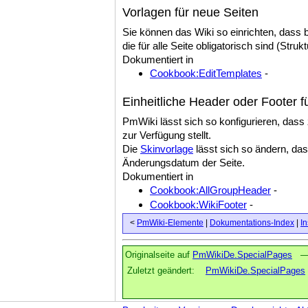
Vorlagen für neue Seiten
Sie können das Wiki so einrichten, dass b
die für alle Seite obligatorisch sind (Strukt
Dokumentiert in
Cookbook:EditTemplates
-
Einheitliche Header oder Footer f
PmWiki lässt sich so konfigurieren, dass 
zur Verfügung stellt.
Die
Skinvorlage
lässt sich so ändern, das
Änderungsdatum der Seite.
Dokumentiert in
Cookbook:AllGroupHeader
-
Cookbook:WikiFooter
-
<
PmWiki-Elemente
|
Dokumentations-Index
|
In
Originalseite auf
PmWikiDe.SpecialPages
Zuletzt geändert:
PmWikiDe.SpecialPages