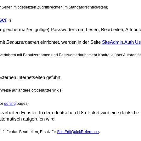
r Seiten mit gesetzten Zugriffsrechten im Standardrechtesystem)
ser
()
er gleichermaßen gültige) Passwörter zum Lesen, Bearbeiten, Attribu
mit
Benutzernamen
einrichtet, werden in der Seite
SiteAdmin.Auth Us
verfahren mit Benutzernamen und Passwort erlaubt mehr Kontrolle über Autorentät
ternen Internetseiten geführt.
weise auf andere oft genutzte Wikis
for
editing
pages)
m Bearbeiten-Fenster. In dem deutschen I18n-Paket wird eine deutsch
utomatisch aufgerufen wird.
.
lfe für das Bearbeiten, Ersatz für
Site.EditQuickReference