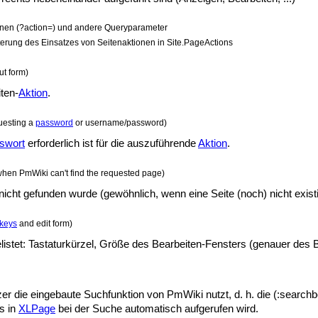
ionen (?action=) und andere Queryparameter
terung des Einsatzes von Seitenaktionen in Site.PageActions
ut form)
iten-
Aktion
.
uesting a
password
or username/password)
swort
erforderlich ist für die auszuführende
Aktion
.
hen PmWiki can't find the requested page)
nicht gefunden wurde (gewöhnlich, wenn eine Seite (noch) nicht existi
keys
and edit form)
elistet: Tastaturkürzel, Größe des Bearbeiten-Fensters (genauer des 
zer die eingebaute Suchfunktion von PmWiki nutzt, d. h. die (:searc
gs in
XLPage
bei der Suche automatisch aufgerufen wird.