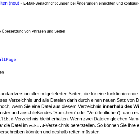
iten (neu)
-
E-Mail-Benachrichtigungen bei Änderungen einrichten und konfigur
e Übersetzung von Phrasen und Seiten
ultPage
len
tandardversion aller mitgelieferten Seiten, die für eine funktionieren
ses Verzeichnis und alle Dateien darin durch einen neuen Satz von Da
nnoch, wenn Sie eine Datei aus diesem Verzeichnis
innerhalb des Wi
ter und anschließendes 'Speichern' oder 'Veröffentlichen'), dann erz
-Verzeichnis bleibt erhalten. Wenn zwei Dateien gleichen Na
ilib.d
er
die Datei im
-Verzeichnis bereitstellen. So können Sie Ihr
wiki.d
erschreiben könnten und deshalb retten müssten.