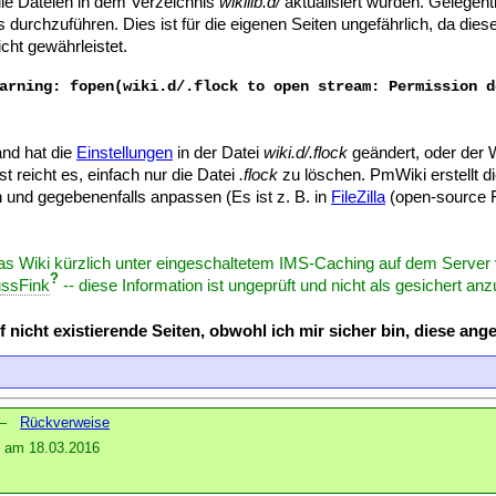
 die Dateien in dem Verzeichnis
wikilib.d/
aktualisiert wurden. Gelegentl
urchzuführen. Dies ist für die eigenen Seiten ungefährlich, da dies
icht gewährleistet.
arning: fopen(wiki.d/.flock to open stream: Permission d
nd hat die
Einstellungen
in der Datei
wiki.d/.flock
geändert, oder der 
t reicht es, einfach nur die Datei
.flock
zu löschen. PmWiki erstellt di
n und gegebenenfalls anpassen (Es ist z. B. in
FileZilla
(open-source F
das Wiki kürzlich unter eingeschaltetem IMS-Caching auf dem Server
?
ssFink
-- diese Information ist ungeprüft und nicht als gesichert anz
 nicht existierende Seiten, obwohl ich mir sicher bin, diese ang
—
Rückverweise
am 18.03.2016