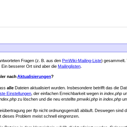
eantworteten Fragen (z. B. aus den
PmWiki-Mailing-Liste
) gesammelt. 
 Ein besserer Ort sind aber die
Mailinglisten
.
hler nach
Aktualisierungen
?
dass
alle
Dateien aktualisiert wurden. Insbesondere betrifft das die Da
ste Einstellungen
, der einfachen Erreichbarkeit wegen in
index.php
um
index.php
zu löschen und die neu erstellte
pmwiki.php
in
index.php
um
teiübertragung per
ftp
nicht ordnungsgemäß abläuft. Deswegen sind dan
 dieses Problem meist schnell eingrenzen.