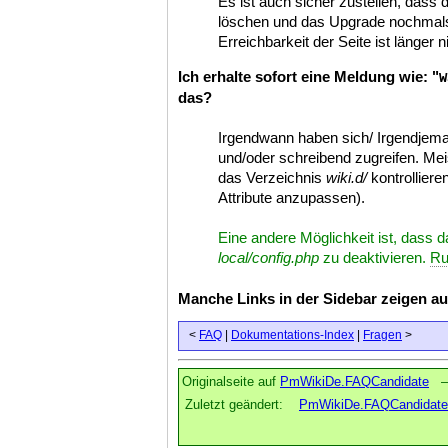
Es ist auch sicher zustellen, dass
löschen und das Upgrade nochmals d
Erreichbarkeit der Seite ist länger n
Ich erhalte sofort eine Meldung wie: "
W
das?
Irgendwann haben sich/ Irgendjema
und/oder schreibend zugreifen. Meis
das Verzeichnis
wiki.d/
kontrolliere
Attribute anzupassen).
Eine andere Möglichkeit ist, dass 
local/config.php
zu deaktivieren.
Ru
Manche Links in der Sidebar zeigen auf
<
FAQ
|
Dokumentations-Index
|
Fragen
>
Originalseite auf
PmWikiDe.FAQCandidate
Zuletzt geändert:
PmWikiDe.FAQCandidate