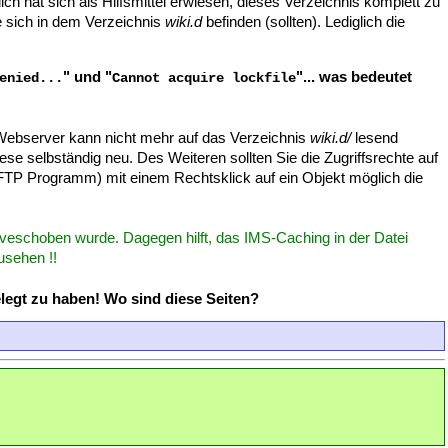
ich hat sich als Hilfsmittel erwiesen, dieses Verzeichnis komplett zu
e sich in dem Verzeichnis
wiki.d
befinden (sollten). Lediglich die
" und "
"... was bedeutet
enied...
Cannot acquire lockfile
Webserver kann nicht mehr auf das Verzeichnis
wiki.d/
lesend
ese selbständig neu. Des Weiteren sollten Sie die Zugriffsrechte auf
TP Programm) mit einem Rechtsklick auf ein Objekt möglich die
 veschoben wurde. Dagegen hilft, das IMS-Caching in der Datei
usehen !!
elegt zu haben! Wo sind diese Seiten?