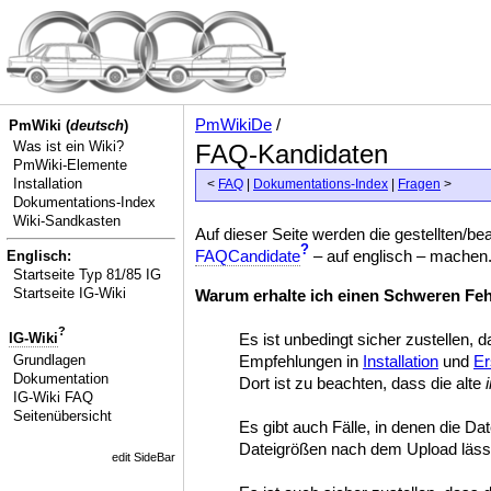
PmWikiDe
/
PmWiki (
deutsch
)
Was ist ein Wiki?
FAQ-Kandidaten
PmWiki-Elemente
Installation
<
FAQ
|
Dokumentations-Index
|
Fragen
>
Dokumentations-Index
Wiki-Sandkasten
Auf dieser Seite werden die gestellten/b
?
FAQCandidate
– auf englisch – machen.
Englisch:
Startseite Typ 81/85 IG
Startseite IG-Wiki
Warum erhalte ich einen Schweren Fe
?
IG-Wiki
Es ist unbedingt sicher zustellen, 
Grundlagen
Empfehlungen in
Installation
und
Er
Dokumentation
Dort ist zu beachten, dass die alte
IG-Wiki FAQ
Seitenübersicht
Es gibt auch Fälle, in denen die Da
Dateigrößen nach dem Upload lässt
edit SideBar